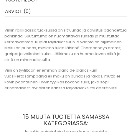
ARVIOT (0)
Viinin raikkaassa tuoksussa on sitruunaa ja aavistus paahdettua
pähkinää. Suutuntuma on huomattavan runsas ja muistuttaa
kermavaahtoa. Kuplat täyttävät suun ja vaahto on öljymäinen.
Maku on puhdas, mieleen tulee lähinnä Chardonnayn aromit,
greippi ja valkoiset kukat. Jälkimaku on huomattavan pitkä ja
siinä on mineraalisuutta.
Viini on tyyliltään enemmän blanc de blancs kuin
vuosikertasamppanja eli maku on puhdas ja raikas, mutta ei
kovin paahteinen. Hyvin tyylikäs kokonaisuus, joka sopii
erinomaisesti äyriäisten kanssa tarjottavaksi tai aperitiiviksi.
15 MUUTA TUOTETTA SAMASSA
KATEGORIASSA:
Joitakin poimintoja tämän kuun viineistä.