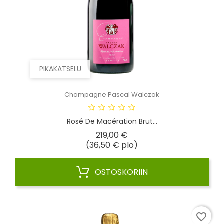
PIKAKATSELU
Champagne Pascal Walczak
Rosé De Macération Brut...
Hinta
219,00 €
(36,50 € plo)
OSTOSKORIIN
favorite_border