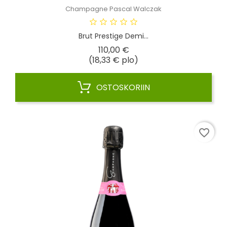
Champagne Pascal Walczak
Brut Prestige Demi...
Hinta
110,00 €
(18,33 € plo)
OSTOSKORIIN
favorite_border