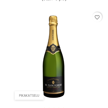
favorite_border
PIKAKATSELU