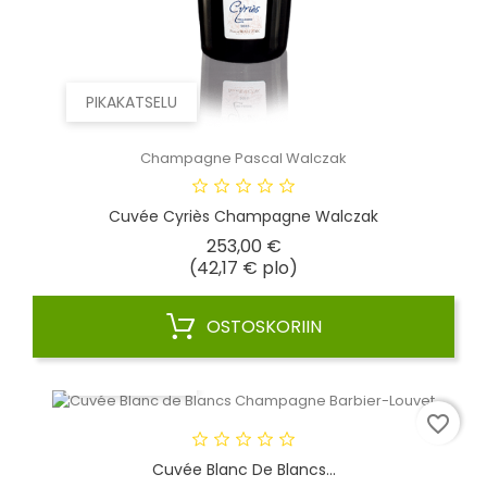
PIKAKATSELU
Champagne Pascal Walczak
Cuvée Cyriès Champagne Walczak
Hinta
253,00 €
(42,17 € plo)
OSTOSKORIIN
PIKAKATSELU
favorite_border
Cuvée Blanc De Blancs...