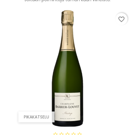
favorite_border
PIKAKATSELU