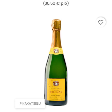
(36,50 € plo)
favorite_border
PIKAKATSELU