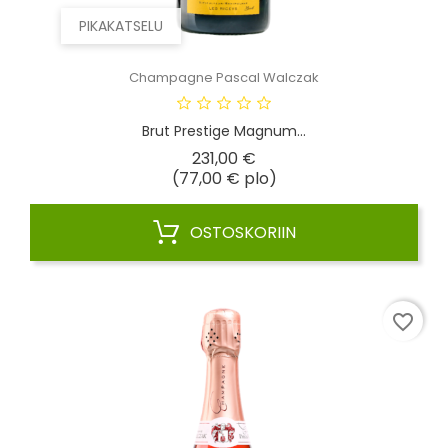
PIKAKATSELU
Champagne Pascal Walczak
Brut Prestige Magnum...
Hinta
231,00 €
(77,00 € plo)
OSTOSKORIIN
favorite_border