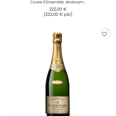
Cuvée D'Ensemble Jéroboam...
Hinta
222,00 €
(222,00 € plo)
favorite_border