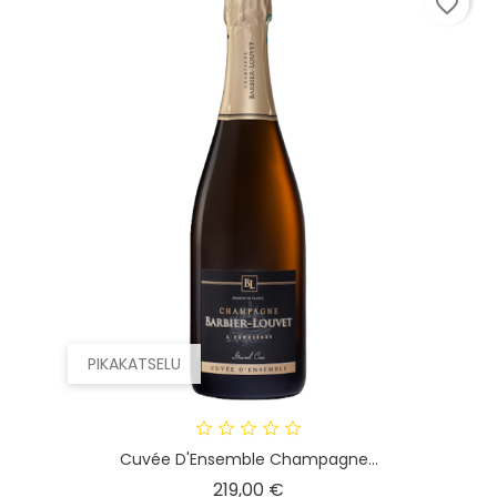
favorite_border
PIKAKATSELU
Cuvée D'Ensemble Champagne...
Hinta
219,00 €