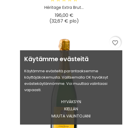
Héritage Extra Brut...
Hinta
196,00 €
(32,67 € plo)
favorite_border
Käytämme evästeitä
Käytämme evästeitä parantaaksemme
käyttäjäkokemusta. Valitsemalla OK hyväksyt
evästekäytännömme. Voi muuttaa valintaasi
vapaasti.
HYVÄKSYN
KIELLÄN
MUUTA VALINTOJANI