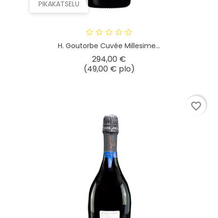
PIKAKATSELU
H. Goutorbe Cuvée Millesime...
Hinta
294,00 €
(49,00 € plo)
favorite_border