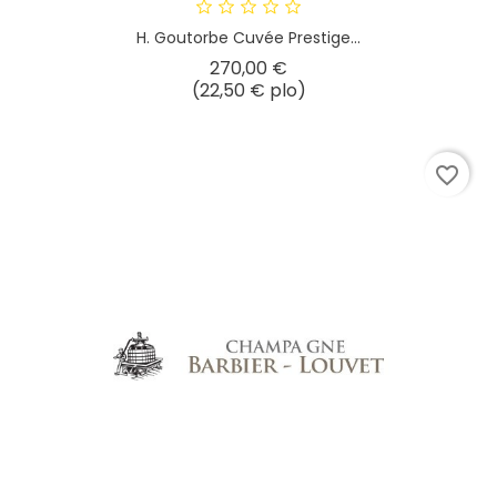
H. Goutorbe Cuvée Prestige...
Hinta
270,00 €
(22,50 € plo)
favorite_border