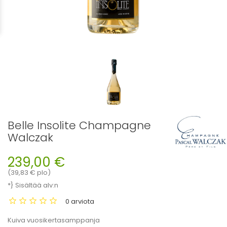
Belle Insolite Champagne
Walczak
239,00 €
(39,83 € plo)
*} Sisältää alv:n
0 arviota
Kuiva vuosikertasamppanja