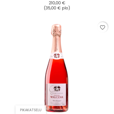
Hinta
210,00 €
(35,00 € plo)
favorite_border
PIKAKATSELU