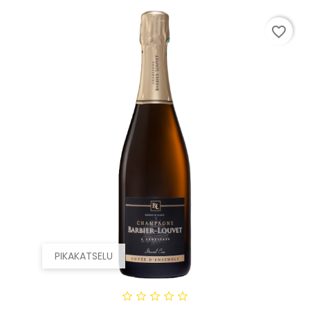
favorite_border
PIKAKATSELU