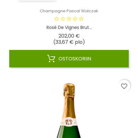
Champagne Pascal Walczak
Rosé De Vignes Brut...
Hinta
202,00 €
(33,67 € plo)
OSTOSKORIIN
favorite_border