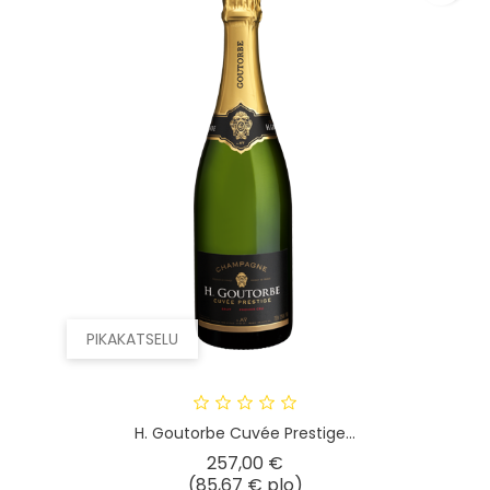
PIKAKATSELU
H. Goutorbe Cuvée Prestige...
Hinta
257,00 €
(85,67 € plo)