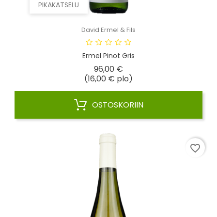
PIKAKATSELU
David Ermel & Fils
Ermel Pinot Gris
Hinta
96,00 €
(16,00 € plo)
OSTOSKORIIN
favorite_border