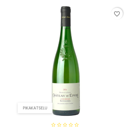
favorite_border
PIKAKATSELU