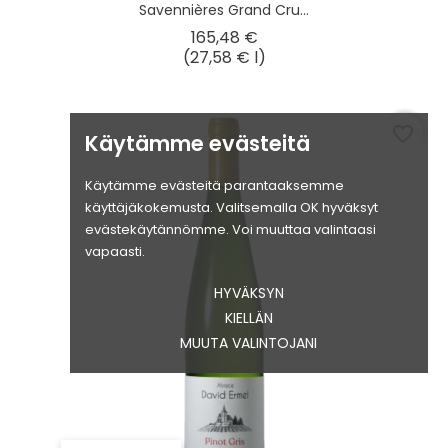
Savennières Grand Cru...
Hinta
165,48 €
(27,58 € l)
favorite_border
Käytämme evästeitä
Käytämme evästeitä parantaaksemme
käyttäjäkokemusta. Valitsemalla OK hyväksyt
evästekäytännömme. Voi muuttaa valintaasi
vapaasti.
HYVÄKSYN
KIELLÄN
MUUTA VALINTOJANI