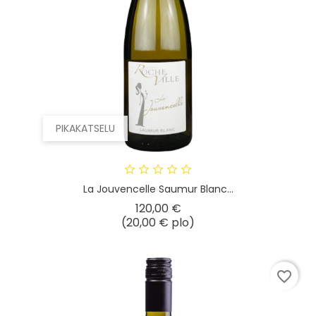
PIKAKATSELU
La Jouvencelle Saumur Blanc...
Hinta
120,00 €
(20,00 € plo)
favorite_border