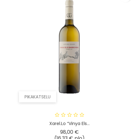
PIKAKATSELU
Xarel.lo “Vinya Els...
Hinta
98,00 €
(16,33 € plo)