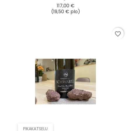
Hinta
117,00 €
(19,50 € plo)
favorite_border
PIKAKATSELU