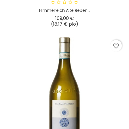
Himmelreich Alte Reben...
Hinta
109,00 €
(18,17 € plo)
favorite_border