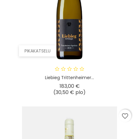
PIKAKATSELU
Liebieg Trittenheimer...
Hinta
183,00 €
(30,50 € plo)
favorite_border