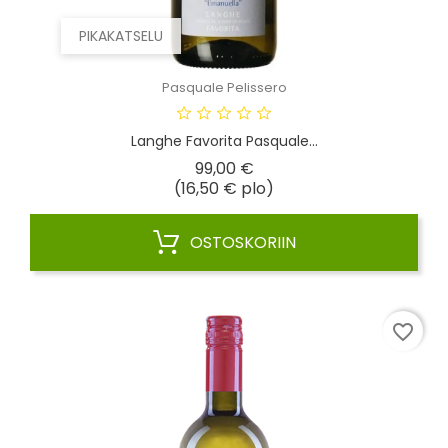
PIKAKATSELU
Pasquale Pelissero
Langhe Favorita Pasquale...
Hinta
99,00 €
(16,50 € plo)
OSTOSKORIIN
favorite_border