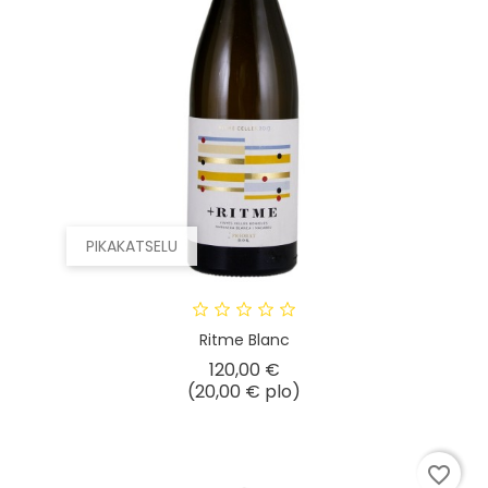
PIKAKATSELU
Ritme Blanc
Hinta
120,00 €
(20,00 € plo)
favorite_border