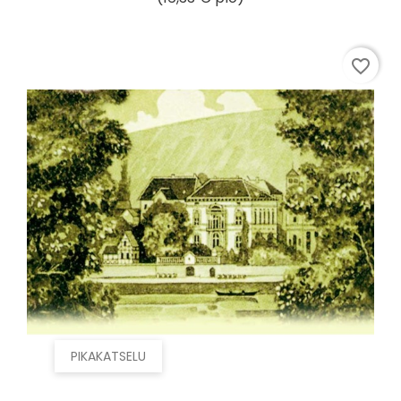
favorite_border
PIKAKATSELU