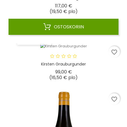
Hinta
117,00 €
(19,50 € plo)
OSTOSKORIIN
PIKAKATSELU
favorite_border
Kirsten Grauburgunder
Hinta
99,00 €
(16,50 € plo)
favorite_border