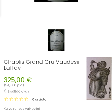
Chablis Grand Cru Vaudesir
Laffay
325,00 €
(54,17 € plo)
*} Sisältää alv:n
0 arviota
Kuiva runsas valkoviini