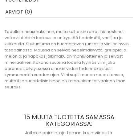
ARVIOT (0)
Todella runsasmakuinen, mutta kuitenkin raikas hienostunut
valkoviini. Viinin tuoksussa on kypsää hedelmää, vaniljaa ja
kukkeutta. Suutuntuma on huomattavan runsas ja viini on hyvin
tasapainossa. Maussa on selvää hedelmäisyyttä, greippiä ja
melonia, ja hapokas jälkimaku on moniulotteinen ja selvästi
mineraalinen. Kokonaisuutena todella tyylikäs viini, joka
paranee säilytyksessä ainakin viiden todennäköisesti
kymmenenkin vuoden ajan.
Viini sopii monen ruoan kanssa,
mutta itse suosittelisin hienojen kalaruokien tai vaalean lihan
seuraksi.
15 MUUTA TUOTETTA SAMASSA
KATEGORIASSA:
Joitakin poimintoja tämän kuun viineistä.