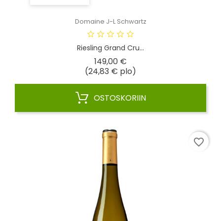
Domaine J-L Schwartz
Riesling Grand Cru...
Hinta
149,00 €
(24,83 € plo)
OSTOSKORIIN
favorite_border