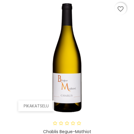
favorite_border
PIKAKATSELU
Chablis Begue-Mathiot