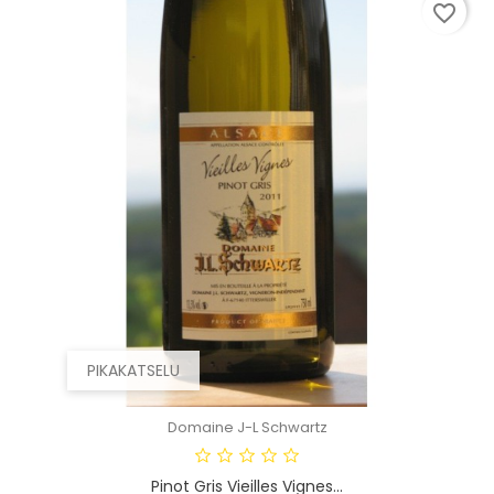
favorite_border
PIKAKATSELU
Domaine J-L Schwartz
Pinot Gris Vieilles Vignes...